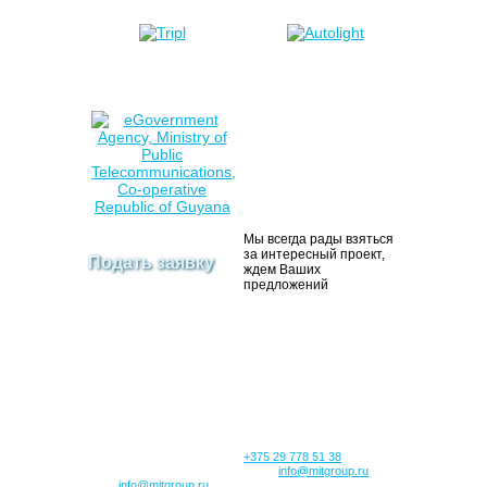
Мы всегда рады взяться
за интересный проект,
Подать заявку
ждем Ваших
предложений
ООО «Митгруп»
ООО «Митлаб»
Центральный офис в
Центральный офис в
России:
Беларуси:
105203, г. Москва,
220123, г. Минск,
Парковая 14-я ул., д. 8,
ул. Кропоткина 108а, оф.
этаж 5, пом 1, ком.1, офис
5H
96
Телефоны:
Телефон: 7 (499) 350-07-78
+375 29 778 51 38
e-mail:
info@mitgroup.ru
e-mail:
info@mitgroup.ru