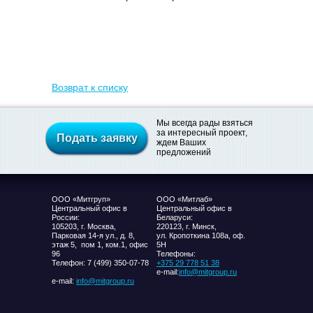
Возврат к списку
Мы всегда рады взяться
за интересный проект,
Подать заявку
ждем Ваших
предложений
ООО «Митгруп»
ООО «Митлаб»
Центральный офис в
Центральный офис в
России:
Беларуси:
105203, г. Москва,
220123, г. Минск,
Парковая 14-я ул., д. 8,
ул. Кропоткина 108а, оф.
этаж 5, пом 1, ком.1, офис
5H
96
Телефоны:
Телефон: 7 (499) 350-07-78
+375 29 778 51 38
e-mail:
info@mitgroup.ru
e-mail:
info@mitgroup.ru